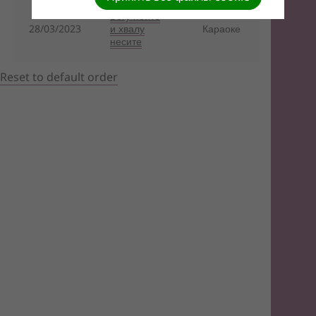
Богу пойте
28/03/2023
и хвалу
Караоке
несите
Reset to default order