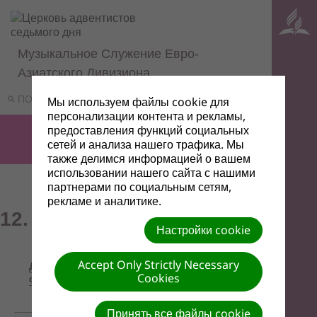
Музыкальное Служение Евро-
Азиатского Дивизиона
ПОИСК
МЕНЮ
Мы используем файлы cookie для
персонализации контента и рекламы,
предоставления функций социальных
сетей и анализа нашего трафика. Мы
также делимся информацией о вашем
использовании нашего сайта с нашими
партнерами по социальным сетям,
рекламе и аналитике.
12. Божий суд
Настройки cookie
Название/
Accept Only Strictly Necessary
Дата
Ссылка
Описание
Cookies
файла
для
скачивания
Принять все файлы cookie