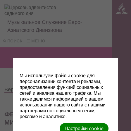
Музыкальное Служение Евро-
Азиатского Дивизиона
ПОИСК
МЕНЮ
Мы используем файлы cookie для
персонализации контента и рекламы,
предоставления функций социальных
Вернуться к фотоальбомам
сетей и анализа нашего трафика. Мы
также делимся информацией о вашем
использовании нашего сайта с нашими
партнерами по социальным сетям,
ФЕСТИВАЛЬ "ЗВУКИ НЕБА",
рекламе и аналитике.
МИНСК, 2015
Настройки cookie