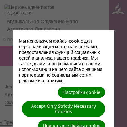
Музыкальное Служение Евро-
Азиатского Дивизиона
ПОИСК
МЕНЮ
Мы используем файлы cookie для
персонализации контента и рекламы,
предоставления функций социальных
сетей и анализа нашего трафика. Мы
также делимся информацией о вашем
использовании нашего сайта с нашими
партнерами по социальным сетям,
рекламе и аналитике.
Фестиваль "Звуки неба", Минск, 2015
|
Настройки cookie
Автор: Anna Stolyar | Размер (МБ): 0.05 |
Скачать
| Просмотров: 0
Accept Only Strictly Necessary
Cookies
« Предыдущий
Следующий »
Принять все файлы cookie